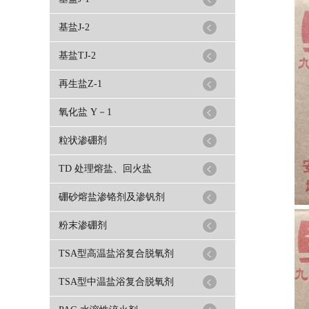
基盐J-2
基盐TJ-2
再生盐Z-1
氧化盐 Y－1
粒状渗硼剂
TD 处理熔盐、回火盐
硼砂熔盐渗铬剂及渗钒剂
粉末渗硼剂
TSA型高温盐浴复合脱氧剂
TSA型中温盐浴复合脱氧剂