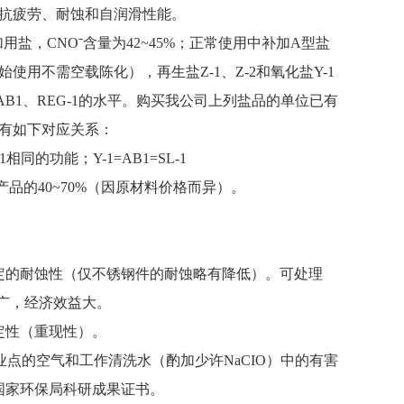
抗疲劳、耐蚀和自润滑性能。
为补加用盐，CNOˉ含量为42~45%；正常使用中补加A型盐
始使用不需空载陈化），再生盐Z-1、Z-2和氧化盐Y-1
、AB1、REG-1的水平。购买我公司上列盐品的单位已有
有如下对应关系：
1相同的功能；Y-1=AB1=SL-1
的40~70%（因原材料价格而异）。
的耐蚀性（仅不锈钢件的耐蚀略有降低）。可处理
广，经济效益大。
定性（重现性）。
业点的空气和工作清洗水（酌加少许NaCIO）中的有害
国家环保局科研成果证书。