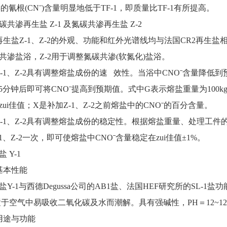
类的氰根(CNˉ)含量明显地低于TF-1，即质量比TF-1有所提高。
共渗再生盐 Z-1 及氮碳共渗再生盐 Z-2
盐Z-1、Z-2的外观、功能和红外光谱线均与法国CR2再生盐相
共渗盐浴，Z-2用于调整氮碳共渗(软氮化)盐浴。
1、Z-2具有调整熔盐成份的速 效性。当浴中CNOˉ含量降低到预期
，5分钟后即可将CNOˉ提高到预期值。式中G表示熔盐重量为100kg时
ui佳值；X是补加Z-1、Z-2之前熔盐中的CNOˉ的百分含量。
1、Z-2具有调整熔盐成份的稳定性。根据熔盐重量、处理工件的
1、Z-2一次，即可使熔盐中CNOˉ含量稳定在zui佳值±1%。
 Y-1
本性能
1与西德Degussa公司的AB1盐、法国HEF研究所的SL-1盐功能
置于空气中易吸收二氧化碳及水而潮解。具有强碱性，PH＝12~1
途与功能