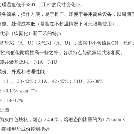
温度低于580℃，工件的尺寸变化小。
简单，操作方便，易于推广。即便于采用简单设备，以周期作
能、处理成本低（基盐在不超温情况下可无限期使用）。
共渗（软氮化）新工艺的特点
J-2（A、U）取代J-1（A、U），盐浴中不含硫且CN－允许≤3%
摩性稍低但耐磨性高一些之外，各项特点与硫氮碳共渗相同。
共渗基盐J-1、J-1A、J-1U
份、外观和物理性能：
-1、38~42%；J-1A、42~45%；J-1U、36~38%
.1%< span="">
14~17%
适量
白色块状；熔点＞450℃，熔融态的比重约为1.75kg/dm3
能和熔盐成份控制指标：