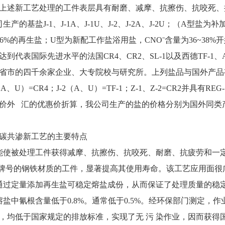
述新工艺处理的工件表层具有耐磨、减摩、抗擦伤、抗咬死、
的基盐J-1、J-1A、J-1U、J-2、J-2A、J-2U；（A型盐
~6%的再生盐；U型为新配工作盐浴用盐，CNOˉ含量为36~38%开
达到代表国际先进水平的法国CR4、CR2、SL-1以及西德TF-1
省市的四千余家企业、大专院校与研究所。上列盐品与国外产品
、U）=CR4；J-2（A、U）=TF-1；Z-1、Z-2=CR2并具有REG-
 汇的优惠价折算，我公司生产的盐的价格分别为国外同类产品
碳共渗新工艺的主要特点
被处理工件获得减摩、抗擦伤、抗咬死、耐磨、抗疲劳和一定
右牌号的钢铁材质的工件，显著提高其使用寿命。该工艺应用面很
过定量添加再生盐可稳定熔盐成份，从而保证了处理质量的稳
中氰根含量低于0.8%。通常低于0.5%。经环保部门测定，作
，均低于国家规定的排放标准，实现了无 污 染作业，因而获得