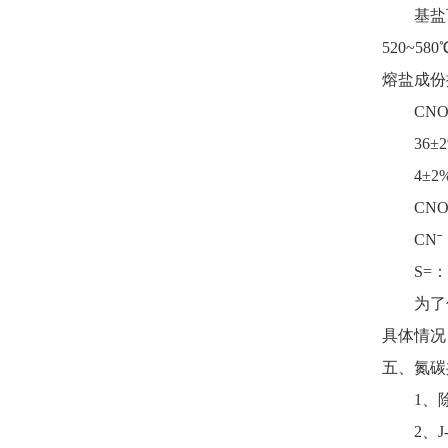
基盐可提
520~
熔盐成份
CNOˉ
36±2
4±2%
CNOˉ
CNˉ：≤
S=：2~
为了保证
具体情况
五、氮碳共渗
1、除不
2、J-2