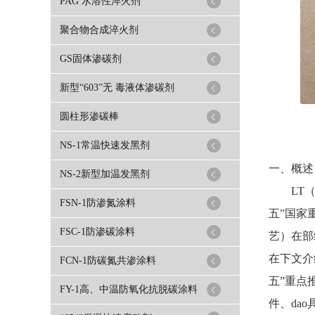
PAG 水溶性淬火剂
聚合物合成淬火剂
GS固体渗碳剂
新型“603”无 毒液体渗碳剂
圆柱形渗碳棒
NS-1常温快速发黑剂
一、概述
NS-2新型加温发黑剂
LT（无
FSN-1防渗氮涂料
五”国家
FSC-1防渗碳涂料
艺）在部
在下文介
FCN-1防碳氮共渗涂料
五”重点
FY-1高、中温防氧化抗脱碳涂料
件、da