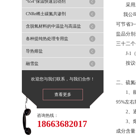
“654”保温快速启动剂
采用上
CNRe稀土碳氮共渗剂
我公司生产
可节省3
含脱氧材料的中温盐与高温盐
盐品分别
各种提纯热处理专用盐
三十二个
导热熔盐
J-1（A
按议价外
融雪盐
欢迎您与我们联系，与我们合作！
二、硫氮
1、能使
查看更多
95%左
2、通
咨询热线：
18663682017
3、熔盐
成分含量