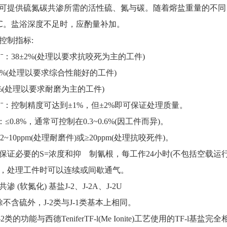
供硫氮碳共渗所需的活性硫、氮与碳。随着熔盐重量的不同，服役
580℃。盐浴深度不足时，应酌量补加。
控制指标:
：38±2%(处理以要求抗咬死为主的工件)
%(处理以要求综合性能好的工件)
(处理以要求耐磨为主的工件)
：控制精度可达到±1%，但±2%即可保证处理质量。
0.8%，通常可控制在0.3~0.6%(因工件而异)。
10ppm(处理耐磨件)或≥20ppm(处理抗咬死件)。
必要的S=浓度和抑 制氰根，每工作24小时(不包括空载运行对间
，处理工件时可以连续或间歇通气。
 (软氮化) 基盐J-2、J-2A、J-2U
含硫外，J-2类与J-1类基本上相同。
类的功能与西德TeniferTF-l(Me Ionite)工艺使用的TF