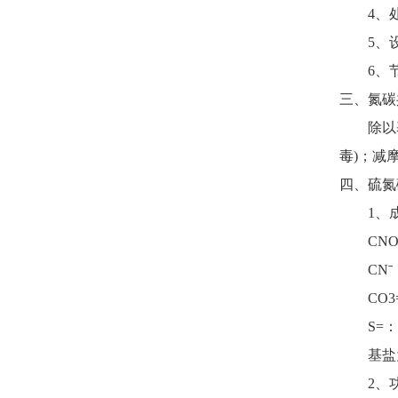
4、处理
5、设备
6、节
三、氮碳
除以基盐
毒)；减
四、硫氮碳
1、成
CNOˉ：J
CNˉ：<0
CO3=：
S=：
基盐为灰
2、功