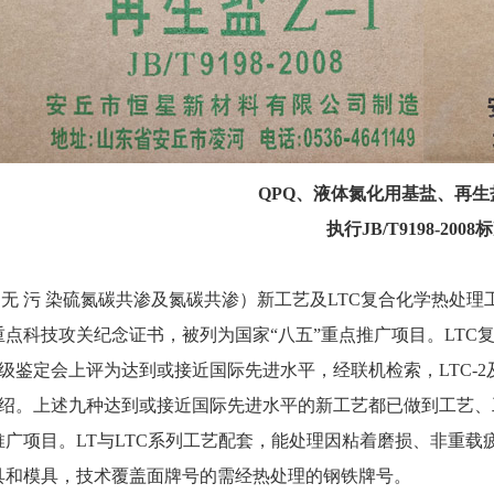
QPQ、液体氮化用基盐、再生
执行JB/T9198-2008
 污 染硫氮碳共渗及氮碳共渗）新工艺及LTC复合化学热处理工
重点科技攻关纪念证书，被列为国家“八五”重点推广项目。LTC复合处
级鉴定会上评为达到或接近国际先进水平，经联机检索，LTC-2及
绍。上述九种达到或接近国际先进水平的新工艺都已做到工艺、
推广项目。LT与LTC系列工艺配套，能处理因粘着磨损、非重
o具和模具，技术覆盖面牌号的需经热处理的钢铁牌号。