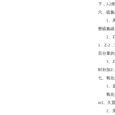
下，J-2
六、硫氮碳
1、再生
整硫氮碳
2、Z-
1、Z-2
百分量的z
3、Z-
时补加Z-
七、氧化盐
1、基
氧化盐Y-
m3。久
2、用