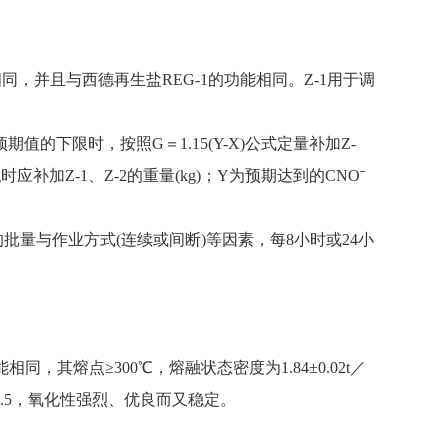
同，并且与西德再生盐REG-1的功能相同。Z-1用于调
值的下限时，按照G＝1.15(Y-X)公式定量补加Z-
应补加Z-1、Z-2的重量(kg)；Y为预期达到的CNOˉ
批量与作业方式(连续或间断)等因素，每8小时或24小
相同，其熔点≥300℃，熔融状态密度为1.84±0.02t／
2.5，氧化性强烈、优良而又稳定。